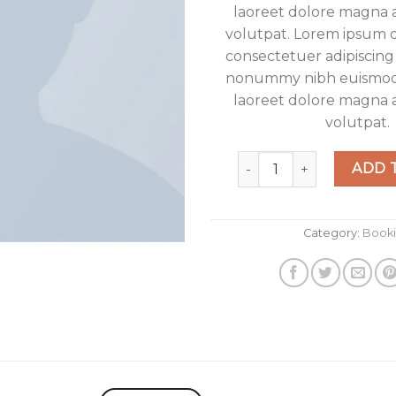
laoreet dolore magna 
volutpat. Lorem ipsum d
consectetuer adipiscing 
nonummy nibh euismod 
laoreet dolore magna 
volutpat.
Weekend in San Fransico
ADD 
Category:
Book