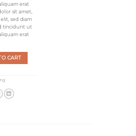
aliquam erat
olor sit amet,
elit, sed diam
tincidunt ut
aliquam erat
 quantity
TO CART
ing