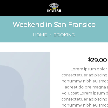
Weekend in San Fransico
HOME
/
BOOKING
29.00
$
Lorem ipsum dolor 
consectetuer adipiscing 
nonummy nibh euismod 
laoreet dolore magna 
volutpat.Lorem ipsum do
consectetuer adipiscing 
nonummy nibh euismod 