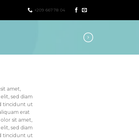
+209 667 78 04
sit amet,
elit, sed diam
tincidunt ut
aliquam erat
lor sit amet,
elit, sed diam
tincidunt ut