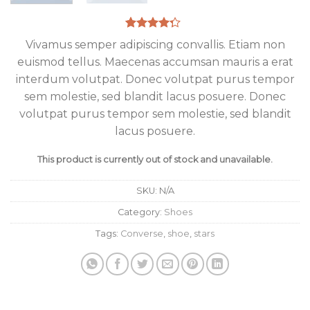
Rated
2
Vivamus semper adipiscing convallis. Etiam non
4.00
out
euismod tellus. Maecenas accumsan mauris a erat
of 5
based on
interdum volutpat. Donec volutpat purus tempor
customer
ratings
sem molestie, sed blandit lacus posuere. Donec
volutpat purus tempor sem molestie, sed blandit
lacus posuere.
This product is currently out of stock and unavailable.
SKU:
N/A
Category:
Shoes
Tags:
Converse
,
shoe
,
stars